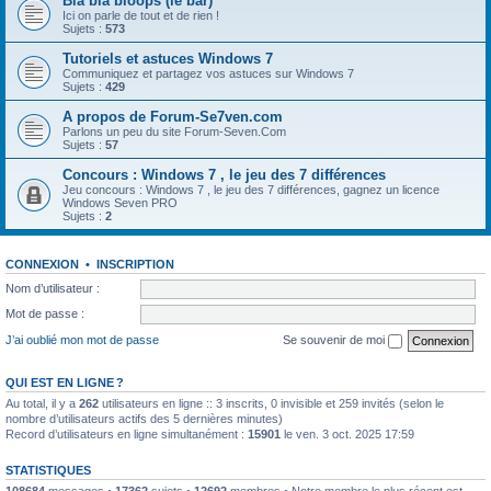
Bla bla bloops (le bar)
Ici on parle de tout et de rien !
Sujets :
573
Tutoriels et astuces Windows 7
Communiquez et partagez vos astuces sur Windows 7
Sujets :
429
A propos de Forum-Se7ven.com
Parlons un peu du site Forum-Seven.Com
Sujets :
57
Concours : Windows 7 , le jeu des 7 différences
Jeu concours : Windows 7 , le jeu des 7 différences, gagnez un licence
Windows Seven PRO
Sujets :
2
CONNEXION
•
INSCRIPTION
Nom d’utilisateur :
Mot de passe :
J’ai oublié mon mot de passe
Se souvenir de moi
QUI EST EN LIGNE ?
Au total, il y a
262
utilisateurs en ligne :: 3 inscrits, 0 invisible et 259 invités (selon le
nombre d’utilisateurs actifs des 5 dernières minutes)
Record d’utilisateurs en ligne simultanément :
15901
le ven. 3 oct. 2025 17:59
STATISTIQUES
108684
messages •
17362
sujets •
12692
membres • Notre membre le plus récent est