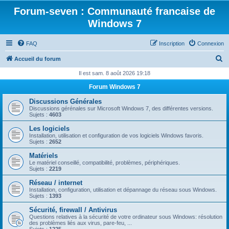
Forum-seven : Communauté francaise de
Windows 7
FAQ
Inscription
Connexion
R
Accueil du forum
e
Il est sam. 8 août 2026 19:18
c
Forum Windows 7
h
Discussions Générales
e
Discussions gérénales sur Microsoft Windows 7, des différentes versions.
Sujets :
4603
r
Les logiciels
c
Installation, utilisation et configuration de vos logiciels Windows favoris.
Sujets :
2652
h
Matériels
e
Le matériel conseillé, compatibilité, problèmes, périphériques.
Sujets :
2219
r
Réseau / internet
Installation, configuration, utilisation et dépannage du réseau sous Windows.
Sujets :
1393
Sécurité, firewall / Antivirus
Questions relatives à la sécurité de votre ordinateur sous Windows: résolution
des problèmes liés aux virus, pare-feu, ...