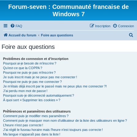
Forum-seven : Communauté francaise de
Windows 7
FAQ
Inscription
Connexion
R
Accueil du forum
Foire aux questions
e
Foire aux questions
c
h
Problèmes de connexion et d’inscription
Pourquoi ai-je besoin de m’inscrire ?
e
Qu’est-ce que la COPPA ?
r
Pourquoi ne puis-je pas m’inscrire ?
Je suis inscrit mais je ne peux pas me connecter !
c
Pourquoi ne puis-je pas me connecter ?
Je m’étais déjà inscrit par le passé mais ne peux plus me connecter ?!
h
J’ai perdu mon mot de passe !
e
Pourquoi suis-je déconnecté automatiquement ?
À quoi sert « Supprimer les cookies » ?
r
Préférences et paramètres des utilisateurs
Comment puis-je modifier mes paramètres ?
Comment puis-je masquer mon nom d’utilisateur de la liste des utilisateurs en ligne ?
L’heure n’est pas correcte !
J’ai réglé le fuseau horaire mais l’heure n’est toujours pas correcte !
Ma langue n’apparaît pas dans la liste !