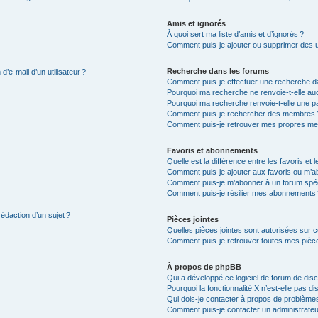
Amis et ignorés
À quoi sert ma liste d’amis et d’ignorés ?
Comment puis-je ajouter ou supprimer des uti
Recherche dans les forums
’e-mail d’un utilisateur ?
Comment puis-je effectuer une recherche d
Pourquoi ma recherche ne renvoie-t-elle auc
Pourquoi ma recherche renvoie-t-elle une p
Comment puis-je rechercher des membres 
Comment puis-je retrouver mes propres me
Favoris et abonnements
Quelle est la différence entre les favoris e
Comment puis-je ajouter aux favoris ou m’ab
Comment puis-je m’abonner à un forum spéc
Comment puis-je résilier mes abonnements
rédaction d’un sujet ?
Pièces jointes
Quelles pièces jointes sont autorisées sur 
Comment puis-je retrouver toutes mes pièce
À propos de phpBB
Qui a développé ce logiciel de forum de dis
Pourquoi la fonctionnalité X n’est-elle pas di
Qui dois-je contacter à propos de problèmes
Comment puis-je contacter un administrateu