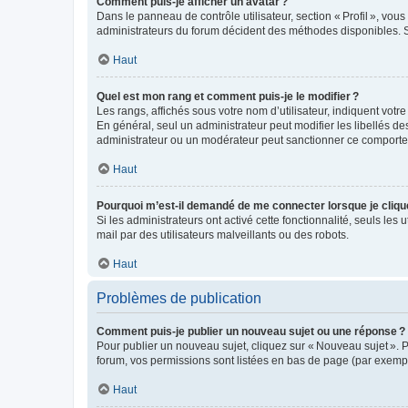
Comment puis-je afficher un avatar ?
Dans le panneau de contrôle utilisateur, section « Profil », vo
administrateurs du forum décident des méthodes disponibles. Si
Haut
Quel est mon rang et comment puis-je le modifier ?
Les rangs, affichés sous votre nom d’utilisateur, indiquent votr
En général, seul un administrateur peut modifier les libellés d
administrateur ou un modérateur peut sanctionner ce comport
Haut
Pourquoi m’est-il demandé de me connecter lorsque je clique s
Si les administrateurs ont activé cette fonctionnalité, seuls les 
mail par des utilisateurs malveillants ou des robots.
Haut
Problèmes de publication
Comment puis-je publier un nouveau sujet ou une réponse ?
Pour publier un nouveau sujet, cliquez sur « Nouveau sujet ». 
forum, vos permissions sont listées en bas de page (par exempl
Haut