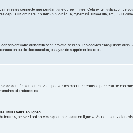
s ne restez connecté que pendant une durée limitée. Cela évite l’utilisation de vo
ez depuis un ordinateur public (bibliothèque, cybercafé, université, etc.). Si la ca
conservent votre authentification et votre session. Les cookies enregistrent aussi le
e connexion ou de déconnexion, essayez de supprimer les cookies.
base de données du forum. Vous pouvez les modifier depuis le panneau de contrôle ut
ramètres et préférences.
s utilisateurs en ligne ?
du forum », activez l’option « Masquer mon statut en ligne ». Vous ne serez alors v