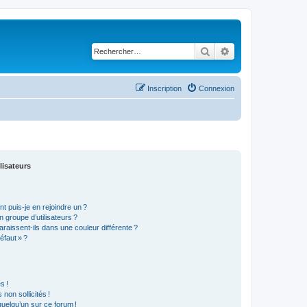
Rechercher
Recherche avancé
Inscription
Connexion
lisateurs
t puis-je en rejoindre un ?
 groupe d’utilisateurs ?
araissent-ils dans une couleur différente ?
éfaut » ?
s !
non sollicités !
 quelqu’un sur ce forum !