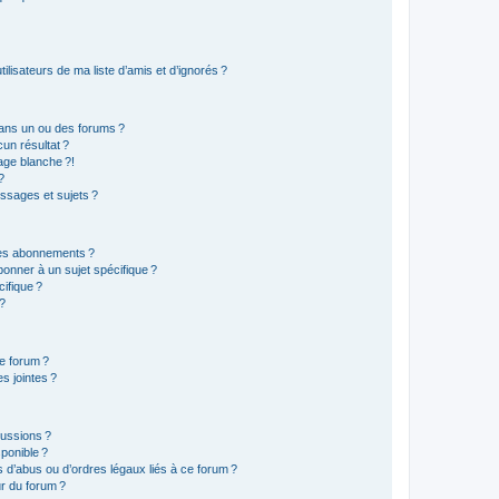
lisateurs de ma liste d’amis et d’ignorés ?
ans un ou des forums ?
un résultat ?
age blanche ?!
?
ssages et sujets ?
t les abonnements ?
onner à un sujet spécifique ?
ifique ?
 ?
ce forum ?
s jointes ?
cussions ?
sponible ?
 d’abus ou d’ordres légaux liés à ce forum ?
r du forum ?