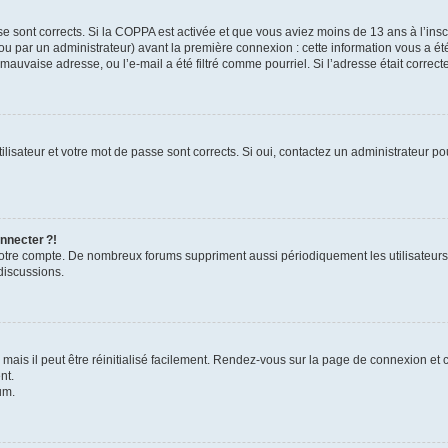
se sont corrects. Si la COPPA est activée et que vous aviez moins de 13 ans à l’inscr
u par un administrateur) avant la première connexion : cette information vous a été 
 mauvaise adresse, ou l’e-mail a été filtré comme pourriel. Si l’adresse était correc
lisateur et votre mot de passe sont corrects. Si oui, contactez un administrateur pou
nnecter ?!
 votre compte. De nombreux forums suppriment aussi périodiquement les utilisateurs
discussions.
ais il peut être réinitialisé facilement. Rendez-vous sur la page de connexion et 
nt.
um.