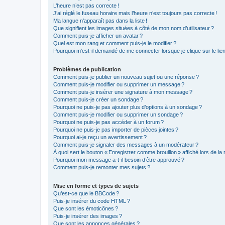
L’heure n’est pas correcte !
J’ai réglé le fuseau horaire mais l’heure n’est toujours pas correcte !
Ma langue n’apparaît pas dans la liste !
Que signifient les images situées à côté de mon nom d’utilisateur ?
Comment puis-je afficher un avatar ?
Quel est mon rang et comment puis-je le modifier ?
Pourquoi m’est-il demandé de me connecter lorsque je clique sur le lien d
Problèmes de publication
Comment puis-je publier un nouveau sujet ou une réponse ?
Comment puis-je modifier ou supprimer un message ?
Comment puis-je insérer une signature à mon message ?
Comment puis-je créer un sondage ?
Pourquoi ne puis-je pas ajouter plus d’options à un sondage ?
Comment puis-je modifier ou supprimer un sondage ?
Pourquoi ne puis-je pas accéder à un forum ?
Pourquoi ne puis-je pas importer de pièces jointes ?
Pourquoi ai-je reçu un avertissement ?
Comment puis-je signaler des messages à un modérateur ?
À quoi sert le bouton « Enregistrer comme brouillon » affiché lors de la 
Pourquoi mon message a-t-il besoin d’être approuvé ?
Comment puis-je remonter mes sujets ?
Mise en forme et types de sujets
Qu’est-ce que le BBCode ?
Puis-je insérer du code HTML ?
Que sont les émoticônes ?
Puis-je insérer des images ?
Que sont les annonces générales ?