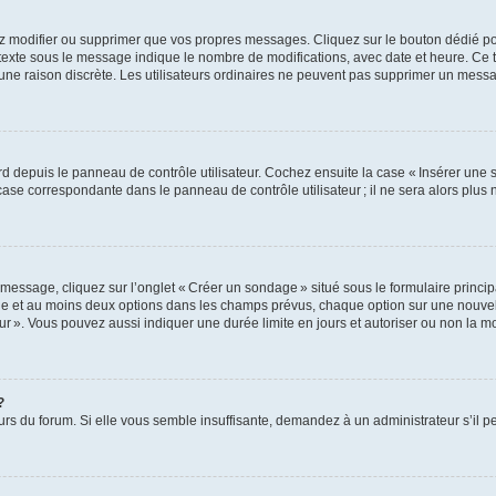
z modifier ou supprimer que vos propres messages. Cliquez sur le bouton dédié pou
 texte sous le message indique le nombre de modifications, avec date et heure. Ce t
 une raison discrète. Les utilisateurs ordinaires ne peuvent pas supprimer un mes
 depuis le panneau de contrôle utilisateur. Cochez ensuite la case « Insérer une 
ase correspondante dans le panneau de contrôle utilisateur ; il ne sera alors plu
essage, cliquez sur l’onglet « Créer un sondage » situé sous le formulaire principa
ge et au moins deux options dans les champs prévus, chaque option sur une nouvell
teur ». Vous pouvez aussi indiquer une durée limite en jours et autoriser ou non la mo
?
eurs du forum. Si elle vous semble insuffisante, demandez à un administrateur s’il p