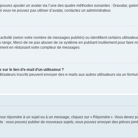
us pouvez ajouter un avatar via l’une des quatre méthodes suivantes : Gravatar, gale
 vous ne pouvez pas utiliser d’avatar, contactez un administrateur.
e activité (selon votre nombre de messages publiés) ou identifient certains utilisate
es rangs. Merci de ne pas abuser de ce système en publiant inutilement pour faire m
ement en réduisant votre compteur de messages.
ur le lien d’e-mail d’un utilisateur ?
utilisateurs inscrits peuvent envoyer des e-mails aux autres utilisateurs via un formu
Pour répondre à un sujet ou à un message, cliquez sur « Répondre ». Vous devez pa
e : vous pouvez publier de nouveaux sujets, vous pouvez envoyer des pièces jointe