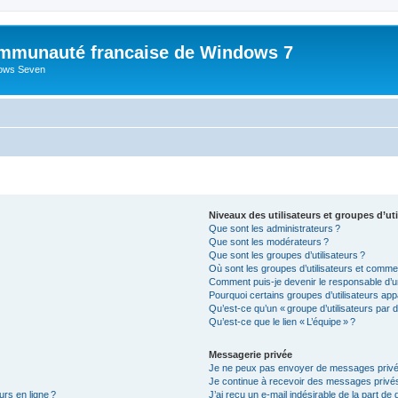
mmunauté francaise de Windows 7
dows Seven
Niveaux des utilisateurs et groupes d’uti
Que sont les administrateurs ?
Que sont les modérateurs ?
Que sont les groupes d’utilisateurs ?
Où sont les groupes d’utilisateurs et commen
Comment puis-je devenir le responsable d’un
Pourquoi certains groupes d’utilisateurs app
Qu’est-ce qu’un « groupe d’utilisateurs par d
Qu’est-ce que le lien « L’équipe » ?
Messagerie privée
Je ne peux pas envoyer de messages privé
Je continue à recevoir des messages privés 
urs en ligne ?
J’ai reçu un e-mail indésirable de la part de