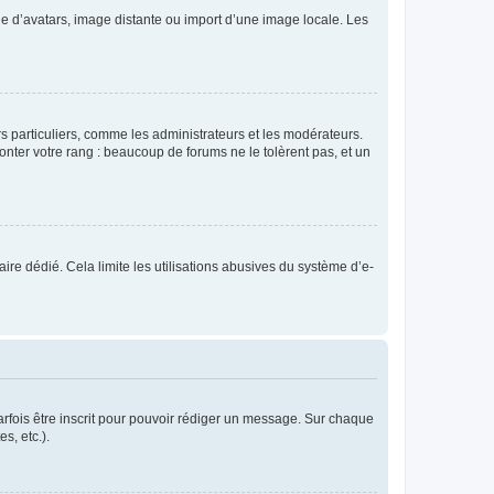
rie d’avatars, image distante ou import d’une image locale. Les
urs particuliers, comme les administrateurs et les modérateurs.
onter votre rang : beaucoup de forums ne le tolèrent pas, et un
laire dédié. Cela limite les utilisations abusives du système d’e-
rfois être inscrit pour pouvoir rédiger un message. Sur chaque
s, etc.).